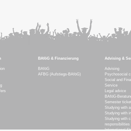
n
BAföG & Finanzierung
Advising & Se
ion
BAföG
Advising
AFBG (Aufstiegs-BAföG)
Psychosocial c
Social and Fina
ng
Service
fers
Legal advice
BAföG-Beratun
Semester ticke
Studying with a
Studying with 
Studying with c
responsibilities
International S