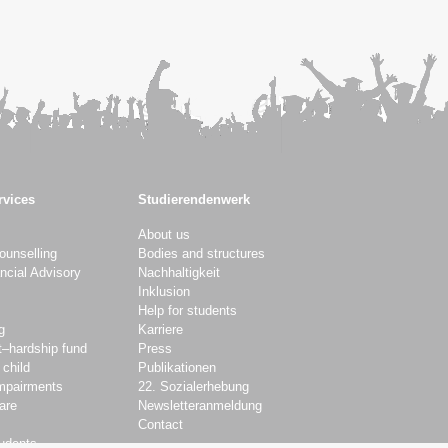
rvices
Studierendenwerk
About us
ounselling
Bodies and structures
ncial Advisory
Nachhaltigkeit
Inklusion
Help for students
g
Karriere
t–hardship fund
Press
 child
Publikationen
impairments
22. Sozialerhebung
are
Newsletteranmeldung
Contact
tudents