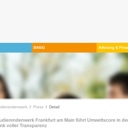
BAföG
Advising & Fina
 are here:
udierendenwerk
Press
Detail
udierendenwerk Frankfurt am Main führt Umweltscore in d
nk voller Transparenz