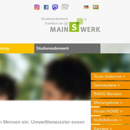
ncing
Studierendenwerk
Studi-Jobbörse
Speisepläne
BAföG-Beratung
Mietangebote
Hostel HOME
Nothilfefonds
en Mensen ein: Umweltbewusster essen
Karriere