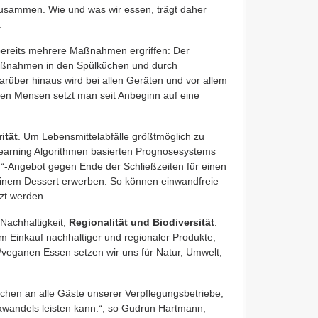
usammen. Wie und was wir essen, trägt daher
.
bereits mehrere Maßnahmen ergriffen: Der
aßnahmen in den Spülküchen und durch
rüber hinaus wird bei allen Geräten und vor allem
n Mensen setzt man seit Anbeginn auf eine
ität
. Um Lebensmittelabfälle größtmöglich zu
learning Algorithmen basierten Prognosesystems
h“-Angebot gegen Ende der Schließzeiten für einen
 einem Dessert erwerben. So können einwandfreie
tzt werden.
Nachhaltigkeit,
Regionalität und Biodiversität
.
em Einkauf nachhaltiger und regionaler Produkte,
veganen Essen setzen wir uns für Natur, Umwelt,
ichen an alle Gäste unserer Verpflegungsbetriebe,
awandels leisten kann.“, so Gudrun Hartmann,