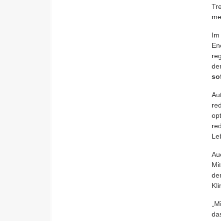
Tr
me
Im
En
re
de
so
Au
re
op
re
Le
Au
Mi
de
Kli
„M
da