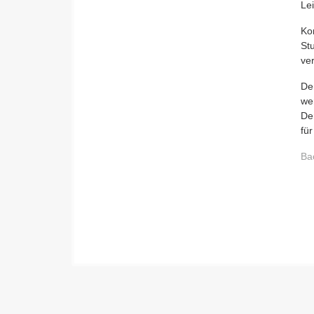
Le
Ko
St
ve
De
we
De
für
Ba