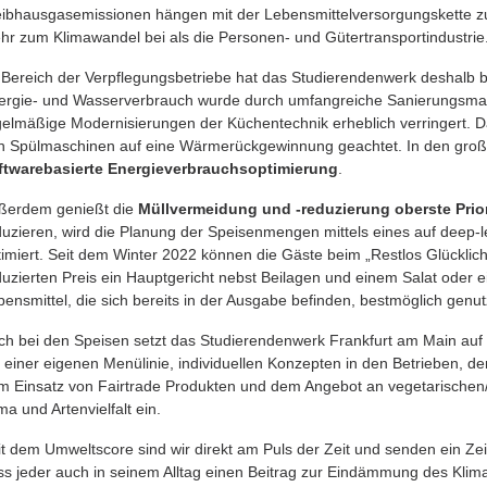
eibhausgasemissionen hängen mit der Lebensmittelversorgungskette z
hr zum Klimawandel bei als die Personen- und Gütertransportindustrie
 Bereich der Verpflegungsbetriebe hat das Studierendenwerk deshalb 
ergie- und Wasserverbrauch wurde durch umfangreiche Sanierungsm
gelmäßige Modernisierungen der Küchentechnik erheblich verringert. Da
n Spülmaschinen auf eine Wärmerückgewinnung geachtet. In den große
ftwarebasierte Energieverbrauchsoptimierung
.
ßerdem genießt die
Müllvermeidung und -reduzierung oberste Prior
duzieren, wird die Planung der Speisenmengen mittels eines auf deep-
timiert. Seit dem Winter 2022 können die Gäste beim „Restlos Glücklic
duzierten Preis ein Hauptgericht nebst Beilagen und einem Salat oder
bensmittel, die sich bereits in der Ausgabe befinden, bestmöglich genu
ch bei den Speisen setzt das Studierendenwerk Frankfurt am Main auf 
t einer eigenen Menülinie, individuellen Konzepten in den Betrieben, d
m Einsatz von Fairtrade Produkten und dem Angebot an vegetarischen/
ma und Artenvielfalt ein.
it dem Umweltscore sind wir direkt am Puls der Zeit und senden ein Ze
ss jeder auch in seinem Alltag einen Beitrag zur Eindämmung des Klim