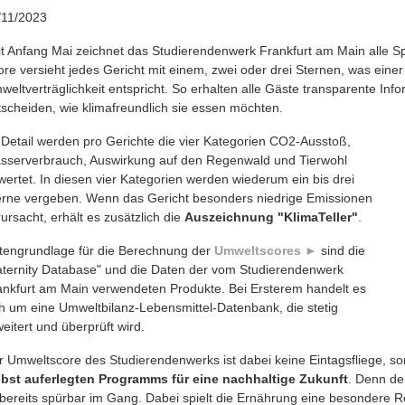
/11/2023
it Anfang Mai zeichnet das Studierendenwerk Frankfurt am Main alle 
ore versieht jedes Gericht mit einem, zwei oder drei Sternen, was einer
weltverträglichkeit entspricht. So erhalten alle Gäste transparente In
tscheiden, wie klimafreundlich sie essen möchten.
 Detail werden pro Gerichte die vier Kategorien CO2-Ausstoß,
sserverbrauch, Auswirkung auf den Regenwald und Tierwohl
wertet. In diesen vier Kategorien werden wiederum ein bis drei
erne vergeben. Wenn das Gericht besonders niedrige Emissionen
ursacht, erhält es zusätzlich die
Auszeichnung "KlimaTeller"
.
tengrundlage für die Berechnung der
Umweltscores ►
sind die
aternity Database" und die Daten der vom Studierendenwerk
ankfurt am Main verwendeten Produkte. Bei Ersterem handelt es
ch um eine Umweltbilanz-Lebensmittel-Datenbank, die stetig
eitert und überprüft wird.
r Umweltscore des Studierendenwerks ist dabei keine Eintagsfliege, 
lbst auferlegten Programms für eine nachhaltige Zukunft
. Denn de
 bereits spürbar im Gang. Dabei spielt die Ernährung eine besondere Rol