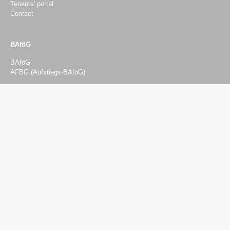
Tenants' portal
Contact
BAföG
BAföG
AFBG (Aufstiegs-BAföG)
Beratung & Finanzierung
Advising
Psychosocial counselling
Social and Financial Advisory Service
Legal advice
BAföG-Beratung
Semester ticket–hardship fund
Studying with a child
Studying with impairments
Studying with care responsibilities
International Students
Financing of studies
Student jobs