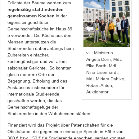
Früchte der Bäume werden zum
regelmäßig stattfindenden
gemeinsamen Kochen
in der
eigens eingerichteten
Gemeinschaftsküche im Haus 39
b verwendet. Die Köche aus den
Mensen unterstützen die
Studierenden dabei anfangs beim
v.l.: Ministerin
Zubereiten einfacher,
Angela Dorn, MdL
kostengünstiger und vor allem
Elke Barth, MdL
saisonaler Gerichte. So konnten
Nina Eisenhardt,
gleich mehrere Orte der
MdL Miriam Dahlke,
Begegnung, Erholung und des
Robert Anton,
Austauschs insbesondere für
Auktionator.
internationale Studierende
geschaffen werden, die das
Gemeinschaftsgefüge der
Studierenden in den Wohnheimen stärken.
Finanziert wird das Projekt über Patenschaften für die
Obstbäume, die gegen eine einmalige Spende in Höhe von
300 € bzw. 150 € für Studierende erworben werden konnten.