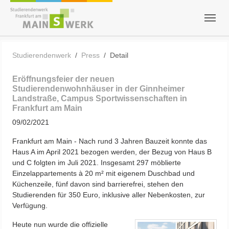
Skip to main content
Skip to page footer
You are here:
Studierendenwerk
Press
Detail
Eröffnungsfeier der neuen
Studierendenwohnhäuser in der Ginnheimer
Landstraße, Campus Sportwissenschaften in
Frankfurt am Main
09/02/2021
Frankfurt am Main - Nach rund 3 Jahren Bauzeit konnte das
Haus A im April 2021 bezogen werden, der Bezug von Haus B
und C folgten im Juli 2021. Insgesamt 297 möblierte
Einzelappartements à 20 m² mit eigenem Duschbad und
Küchenzeile, fünf davon sind barrierefrei, stehen den
Studierenden für 350 Euro, inklusive aller Nebenkosten, zur
Verfügung.
Heute nun wurde die offizielle