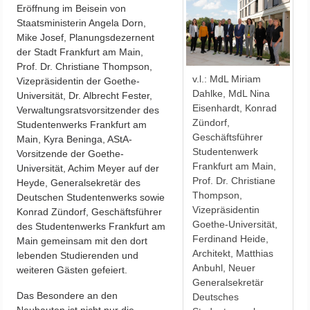
Eröffnung im Beisein von
Staatsministerin Angela Dorn,
Mike Josef, Planungsdezernent
der Stadt Frankfurt am Main,
Prof. Dr. Christiane Thompson,
v.l.: MdL Miriam
Vizepräsidentin der Goethe-
Dahlke, MdL Nina
Universität, Dr. Albrecht Fester,
Eisenhardt, Konrad
Verwaltungsratsvorsitzender des
Zündorf,
Studentenwerks Frankfurt am
Geschäftsführer
Main, Kyra Beninga, AStA-
Studentenwerk
Vorsitzende der Goethe-
Frankfurt am Main,
Universität, Achim Meyer auf der
Prof. Dr. Christiane
Heyde, Generalsekretär des
Thompson,
Deutschen Studentenwerks sowie
Vizepräsidentin
Konrad Zündorf, Geschäftsführer
Goethe-Universität,
des Studentenwerks Frankfurt am
Ferdinand Heide,
Main gemeinsam mit den dort
Architekt, Matthias
lebenden Studierenden und
Anbuhl, Neuer
weiteren Gästen gefeiert.
Generalsekretär
Das Besondere an den
Deutsches
Neubauten ist nicht nur die