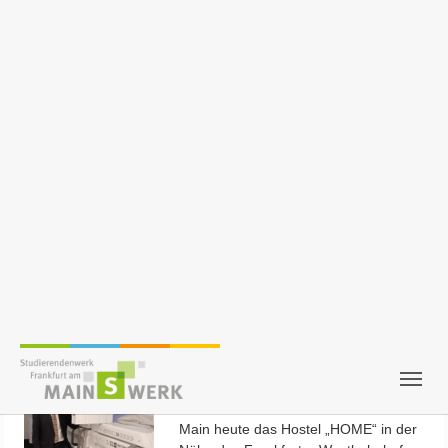
beeindruckenden Preisträgerfotos sowie weitere gelungene
Beiträge des…
Spendenübergabe: Studierendenwerk unterstützt
krebskranke Kinder und übertrifft das gute Ergebnis
aus dem Vorjahr
02/14/2025
Das Studierendenwerk
Frankfurt am Main hat im
Dezember 2024 durch
zahlreiche Aktionen eine
beeindruckende Summe
von 6.903,68 Euro für den
Verein „Hilfe für krebskranke
Kinder Frankfurt e.V.“ gesammelt. Die symbolische
Scheckübergabe fand heute im Rahmen…
Startschuss für ein weiteres Studierendenwohnheim
in Wiesbaden