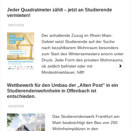
Presseanfragen
Sylvia Kobus
Leiterin PR & IT
phone: 069/798-34917
E-Mail senden
Konrad Zündorf
Geschäftsführer
phone 069/798-34901
E-Mail senden