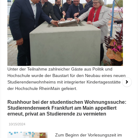
Institutionen wieder die
Werbetrommel für
bezahlbaren Wohnraum für
Studierende. Eine erste Bilanz zeigt, dass noch viel mehr
Angebote notwendig sind. Wohnraumnot…
Jeder Quadratmeter zählt – jetzt an Studierende
vermieten!
08/07/2024
Der anhaltende Zuzug im Rhein-Main-
Gebiet setzt Studierende auf der Suche
nach bezahlbarem Wohnraum besonders
zum Start des Wintersemesters enorm unter
Druck. Jede Form des privaten Wohnraums,
ob zeitlich befristet oder mit
Mindestmietdauer, hilft!
Wettbewerb für den Umbau der „Alten Post“ in ein
Studierendenwohnheim in Offenbach ist
entschieden.