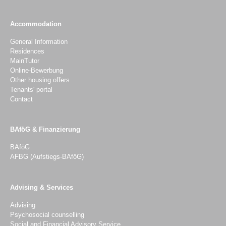
Inklusion
Help for students
Karriere
Press
Publikationen
22. Sozialerhebung
Newsletteranmeldung
Contact
Kontakt
Karriere
Impressum
Datenschutz
Verbraucherstreitbeilegungsgesetz
Sitemap
Intern