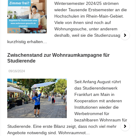
04/26/2024
Das Studierendenwerk Frankfurt am
Main beabsichtigt den Bau von 250
Wohnheimplätzen in den
Bestandsgebäuden der „Alten Post“ in
der Bismarckstraße in Offenbach und
einem Neubau auf den
brachliegenden Flächen der
Liegenschaft.
previous
1
2
3
4
5
6
7
8
9
10
11
12
13
14
15
16
17
next