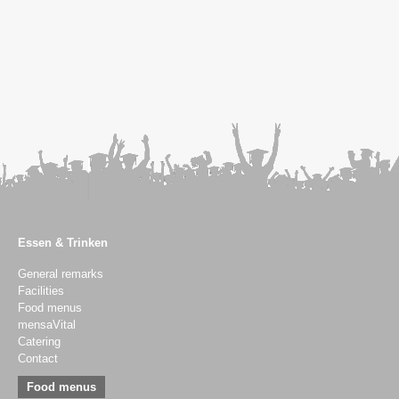
Advising & Services
Advising
Psychosocial counselling
Social and Financial Advisory Service
Legal advice
BAföG-Beratung
Semester ticket–hardship fund
Studying with a child
Studying with impairments
Studying with care responsibilities
International Students
Financing of studies
Student jobs
Insurance
Contact
Studierendenwerk
About us
Bodies and structures
Nachhaltigkeit