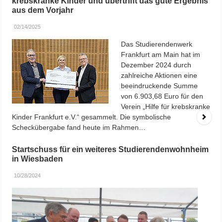
Studierendenwerk Frankfurt am Main appelliert
erneut, privat an Studierende zu vermieten
10/15/2024
Zum Beginn der Vorlesungszeit im
Wintersemester 2024/25 strömen
wieder Tausende Erstsemester an die
Hochschulen im Rhein-Main-Gebiet.
Viele von ihnen sind noch auf
Wohnungssuche, unter anderem
deshalb, weil sie die Studienzusage
kurzfristig erhalten…
Zwischenstand zur Wohnraumkampagne für
Studierende
09/16/2024
Seit Anfang August rührt
das Studierendenwerk
Frankfurt am Main in
Kooperation mit anderen