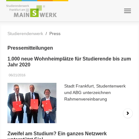
Skip to main content
Skip to page footer
You are here:
Studierendenwerk
Press
Pressemitteilungen
1.000 neue Wohnheimplätze für Studierende bis zum
Jahr 2020
06/21/2016
Stadt Frankfurt, Studentenwerk
und ABG unterzeichnen
Rahmenvereinbarung
Zweifel am Studium? Ein ganzes Netzwerk