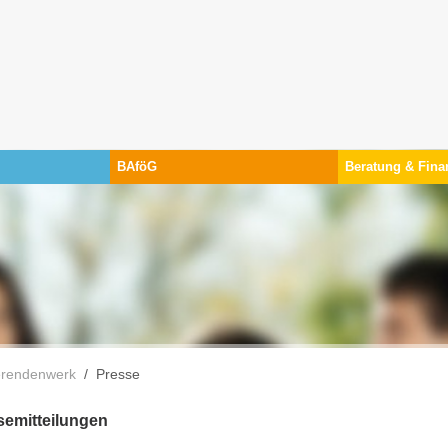
BAföG
Beratung & Fina
nd hier:
erendenwerk
Presse
semitteilungen