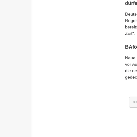
dürf
Deuts
Regel
bereit
Zeit“
BAfö
Neue 
vor A
die n
gedec