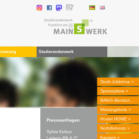
nzierung
Studierendenwerk
Studi-Jobbörse
Speisepläne
BAföG-Beratung
Mietangebote
Hostel HOME
Presseanfragen
Nothilfefonds
Sylvia Kobus
Karriere
Leiterin PR & IT