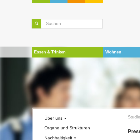
Essen & Trinken
Wohnen
Zum Hauptinhalt springen
Skip to page footer
Sie si
Studi
Über uns
Organe und Strukturen
Unsere Leistungen
Pres
Nachhaltigkeit
Selbstverständnis