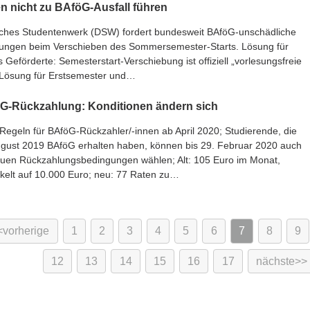
en nicht zu BAföG-Ausfall führen
ches Studentenwerk (DSW) fordert bundesweit BAföG-unschädliche
ungen beim Verschieben des Sommersemester-Starts. Lösung für
s Geförderte: Semesterstart-Verschiebung ist offiziell „vorlesungsfreie
. Lösung für Erstsemester und…
G-Rückzahlung: Konditionen ändern sich
Regeln für BAföG-Rückzahler/-innen ab April 2020; Studierende, die
ugust 2019 BAföG erhalten haben, können bis 29. Februar 2020 auch
euen Rückzahlungsbedingungen wählen; Alt: 105 Euro im Monat,
kelt auf 10.000 Euro; neu: 77 Raten zu…
vorherige
1
2
3
4
5
6
7
8
9
12
13
14
15
16
17
nächste