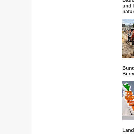
Baub
und 
natu
Bund
Berei
Land