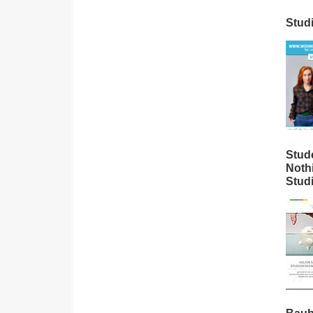
Stud
Stud
Noth
Studi