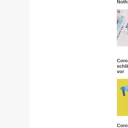
Nothi
Coro
schl
vor
Coro