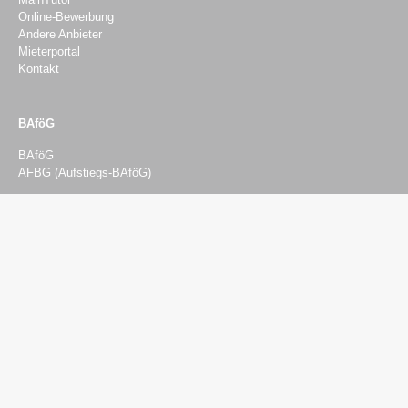
Online-Bewerbung
Andere Anbieter
Mieterportal
Kontakt
BAföG
BAföG
AFBG (Aufstiegs-BAföG)
Beratung & Finanzierung
Beratung
Psychosozialberatung
Sozial- und Finanzierungsberatung
Rechtsberatung
BAföG-Beratung
Semesterticket-Härtefonds
Studieren mit Kind
Studieren mit Einschränkungen
Studieren mit Pflegeaufgaben