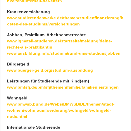
hkeiten/unterhalt-der-eltern
Krankenversicherung
www.studierendenwerke.de/themen/studienfinanzierung/k
osten-des-studiums/versicherungen
Jobben, Praktikum, Arbeitnehmerrechte
www.igmetall-studieren.de/startseite/meldung/deine-
rechte-als-praktikantin
www.ausbildung.info/studium/rund-ums-studium/jobben
Bürgergeld
www.buerger-geld.org/studium-ausbildung
Leistungen für Studierende mit Kind(ern)
www.bmfsfj.de/bmfsfj/themen/familie/familienleistungen
Wohngeld
www.bmwsb.bund.de/Webs/BMWSB/DE/themen/stadt-
wohnen/wohnraumfoerderung/wohngeld/wohngeld-
node.html
Internationale Studierende