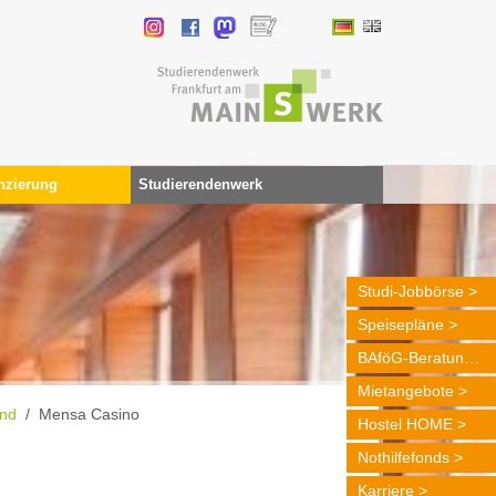
nzierung
Studierendenwerk
Studi-Jobbörse
Speisepläne
BAföG-Beratung
Mietangebote
nd
Mensa Casino
Hostel HOME
Nothilfefonds
Karriere