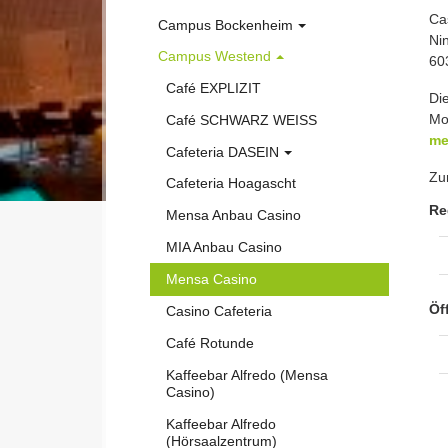
Ca
Mehr Mehrweg
Campus Bockenheim
Hochschulkarte / Mensacard
Ni
Campus Westend
"Restlos Glücklich" Angebot
Café HOCHFORM
Kartenaufwerter
60
Café EXPLIZIT
Allergenkennzeichnung
Cafeteria Bockenheim
FAQ
Di
Mo
Café SCHWARZ WEISS
Werbung in den Mensen und
Cafeterien
me
Cafeteria DASEIN
FAQ
Z
Cafeteria Hoagascht
Idee und Konzept
Re
Mensa Anbau Casino
Ziele
MIA Anbau Casino
Aktion Krumme Gurke
(current)
Mensa Casino
Lieferanten
Öf
Casino Cafeteria
Kleine Warenkunde
Café Rotunde
Gesunde Ernährung
Kaffeebar Alfredo (Mensa
FAQ
Casino)
Kaffeebar Alfredo
(Hörsaalzentrum)