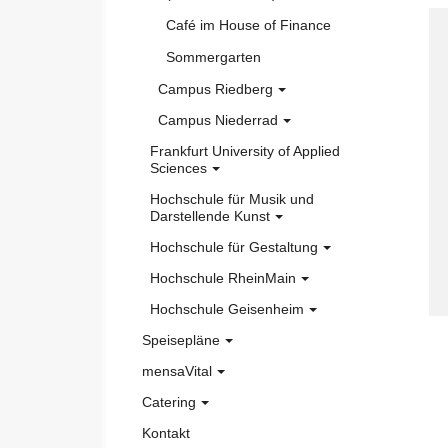
Café im House of Finance
Sommergarten
Campus Riedberg
Campus Niederrad
Cafeteria Darwins
Frankfurt University of Applied
Kaffeebar Alfredo Audimax
Mensa Pi x Gaumen
Sciences
Betriebskantine des
Cafeteria LEVEL
Hochschule für Musik und
Mensa essWERK
Universitätsklinikums
Darstellende Kunst
Kaffeebar Alfredo (N100)
KOSTBAR
Hochschule für Gestaltung
Mensa
Café Physik
Hochschule RheinMain
Cafeteria
Kaffeebar Alfredo (Geologie)
Hochschule Geisenheim
Mensa accent
Speisepläne
Mensa
Café THINK
mensaVital
Cafeteria Bockenheim
Mensa POINT
Catering
Vitales zum Nachkochen
Cafe Hochform
Mensa Rüsselsheim
Kontakt
Cateringanfrage
Vitaly
Mensa Casino