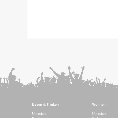
Sommergarten
Mensa Anbau Casino
MIA Anbau Casino
Cafeteria Casino
Cafeteria DASEIN
Cafeteria Hoagascht
Mensa Pi x Gaumen
Cafeteria Darwins
Cafeteria LEVEL
Hochschule für Musik und
Darstellende Kunst
Cafeteria Offenbach
Mensa essWERK
Essen & Trinken
Wohnen
Mensa accent
Übersicht
Übersicht