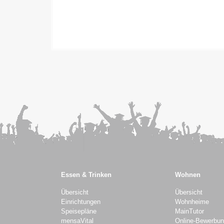
Essen & Trinken
Wohnen
Übersicht
Übersicht
Einrichtungen
Wohnheime
Speisepläne
MainTutor
mensaVital
Online-Bewerbu