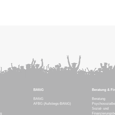
BAföG
Beratung & Fi
BAföG
Beratung
AFBG (Aufstiegs-BAföG)
Psychosozialbe
Sozial- und
ng
Finanzierungsb