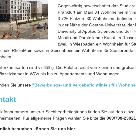
Gegenwärtig bewirtschaftet das Studier
Frankfurt am Main 34 Wohnheime mit i
3.726 Plätzen. 30 Wohnheime befinden si
in der Nähe der Goethe-Universität, der 
University of Applied Sciences und der H
Musik und Darstellende Kunst. In Rüssel
zwei, in Wiesbaden ein Wohnheim für St
chule RheinMain sowie in Geisenheim ein Wohnheim für Studierende 
nheim.
terkunftsarten sind vielfältig: Die Palette reicht von kleinen und groß
Einzelzimmer in WGs bis hin zu Appartements und Wohnungen.
finden Sie unsere
"Bewerbungs- und Vergaberichtlinien für Wohnhe
ntakt
elefonnummern unserer Sachbearbeiter/innen finden Sie auf den einze
eimseiten. Für allgemeine Fragen wählen Sie bitte die
069/798-23021
nlich besuchen können Sie uns hier: