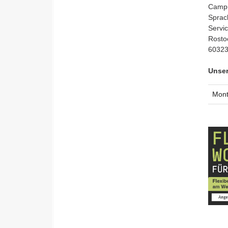
Camp
Max Kade Häuser /
Sprac
Hansaallee
Servi
Max-von-Laue-Straße 14
Rostoc
60323
Platensiedlung
Unser
Porthstraße 1 - 3
Rat-Beil-Straße 29
Mont
Riedbergallee 4
Sandhöfer Allee 2 (Haus 56)
Sandhofstraße 3-5
Schloßstraße 119
Stralsunder Straße 24-30
Uhlandstraße 23
Wiesenhüttenplatz 37
Westhausen