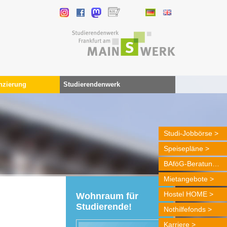
nzierung
Studierendenwerk
Studi-Jobbörse
Speisepläne
BAföG-Beratung
Mietangebote
Hostel HOME
Wohnraum für
Studierende!
Nothilfefonds
Karriere