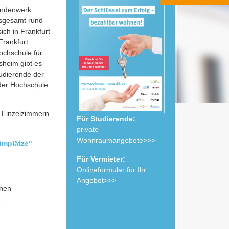
endenwerk
nsgesamt rund
ch in Frankfurt
Frankfurt
ochschule für
sheim gibt es
udierende der
der Hochschule
en Einzelzimmern
Für Studierende:
private
Wohnraumangebote>>>
implätze"
Für Vermieter:
Onlineformular für Ihr
Angebot>>>
lnen
.