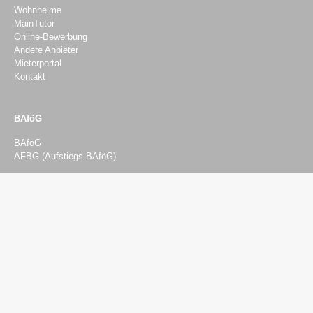
Wohnheime
MainTutor
Online-Bewerbung
Andere Anbieter
Mieterportal
Kontakt
BAföG
BAföG
AFBG (Aufstiegs-BAföG)
Beratung & Finanzierung
Beratung
Psychosozialberatung
Sozial- und Finanzierungsberatung
Rechtsberatung
BAföG-Beratung
Semesterticket-Härtefonds
Studieren mit Kind