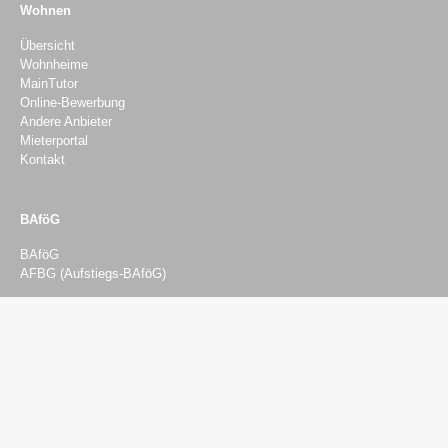
Wohnen
Übersicht
Wohnheime
MainTutor
Online-Bewerbung
Andere Anbieter
Mieterportal
Kontakt
BAföG
BAföG
AFBG (Aufstiegs-BAföG)
Beratung & Finanzierung
Beratung
Psychosozialberatung
Sozial- und Finanzierungsberatung
Rechtsberatung
BAföG-Beratung