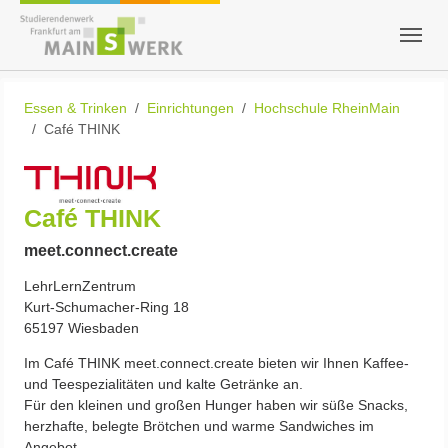
Zum Hauptinhalt springen
Skip to page footer
Sie sind hier:
Essen & Trinken
Einrichtungen
Hochschule RheinMain
Café THINK
Show larger version
Café THINK
meet.connect.create
LehrLernZentrum
Kurt-Schumacher-Ring 18
65197 Wiesbaden
Im Café THINK meet.connect.create bieten wir Ihnen Kaffee-
und Teespezialitäten und kalte Getränke an.
Für den kleinen und großen Hunger haben wir süße Snacks,
herzhafte, belegte Brötchen und warme Sandwiches im
Angebot.