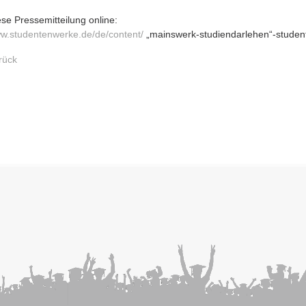
ese Pressemitteilung online:
w.studentenwerke.de/de/content/
„mainswerk-studiendarlehen“-studen
rück