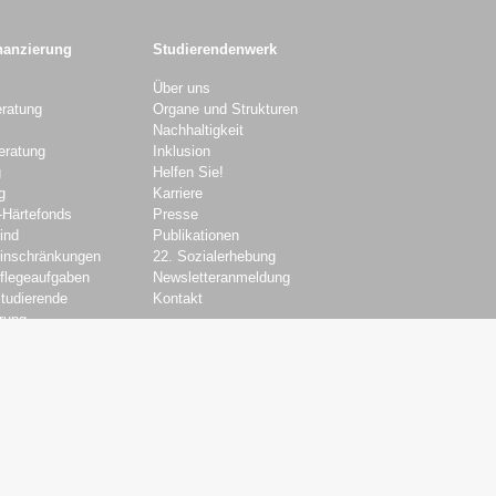
nanzierung
Studierendenwerk
Über uns
ratung
Organe und Strukturen
Nachhaltigkeit
eratung
Inklusion
g
Helfen Sie!
g
Karriere
-Härtefonds
Presse
ind
Publikationen
Einschränkungen
22. Sozialerhebung
Pflegeaufgaben
Newsletteranmeldung
Studierende
Kontakt
rung