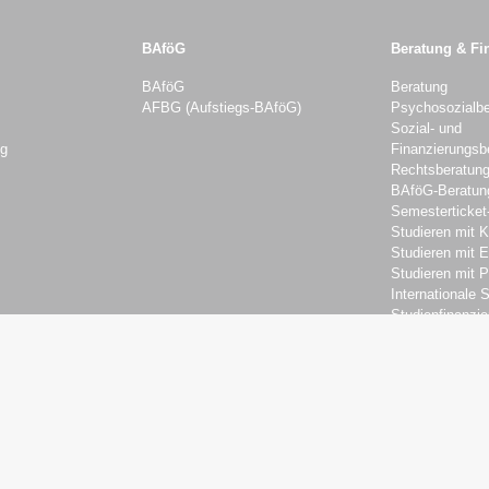
BAföG
Beratung & Fi
BAföG
Beratung
AFBG (Aufstiegs-BAföG)
Psychosozialbe
Sozial- und
ng
Finanzierungsb
Rechtsberatun
BAföG-Beratun
Semesterticket
Studieren mit K
Studieren mit 
Studieren mit 
Internationale 
Studienfinanzie
Studijobs
Versicherungen
Kontakt