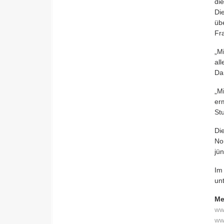
die
Di
üb
Fra
„M
al
Da
„M
er
St
Di
No
jü
Im
unt
Me
ww
ww