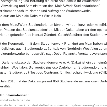
 Antragstellung und Beratung die erste Anlaufstelle für Studierende.
e Abwicklung und Administration der „MainSWerk-Studiendarlehen“
ernimmt danach im Namen und Auftrag des Studentenwerks
nkfurt am Main die Daka mit Sitz in Köln.
it dem MainSWerk-Studiendarlehen können wir den kurz- oder mittelfri
len Phasen des Studiums abdecken. Mit der Daka haben wir den optimale
rlehen gefunden“, so Konrad Zündorf, Geschäftsführer des Studentenw
it der Kooperation mit dem Studentenwerk Frankfurt am Main haben wir
möglichen, auch Studierende außerhalb von Nordrhein-Westfalen zu unte
udierendenwerke bundesweit“, sagt Detlef Rujanski, Vorstandsvorsitze
e Darlehenskasse der Studierendenwerke e. V. (Daka) ist ein gemeinnüt
rdrhein-Westfalen. Sie vergibt zinslose Darlehen an Studierende und ist
ngsten Studienkredit-Test des Centrums für Hochschulentwicklung (CHE)
 Jahr 2018 hat die Daka insgesamt 859 Studierende mit zinslosen Darl
erstützt.
hr Informationen:
w.daka-darlehen.de
w.studentenwerkfrankfurt.de/bafoeg-finanzierung/finanzierung/mainsw