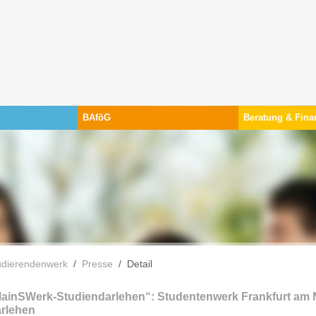
BAföG
Beratung & Fina
 sind hier:
udierendenwerk
Presse
Detail
ainSWerk-Studiendarlehen“: Studentenwerk Frankfurt am Ma
rlehen