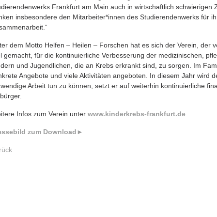
udierendenwerks Frankfurt am Main auch in wirtschaftlich schwierigen Z
nken insbesondere den Mitarbeiter*innen des Studierendenwerks für ih
sammenarbeit.“
ter dem Motto Helfen – Heilen – Forschen hat es sich der Verein, der 
el gemacht, für die kontinuierliche Verbesserung der medizinischen, p
ndern und Jugendlichen, die an Krebs erkrankt sind, zu sorgen. Im Fam
nkrete Angebote und viele Aktivitäten angeboten. In diesem Jahr wird d
wendige Arbeit tun zu können, setzt er auf weiterhin kontinuierliche fi
tbürger.
itere Infos zum Verein unter
www.kinderkrebs-frankfurt.de
essebild zum Download►
rück