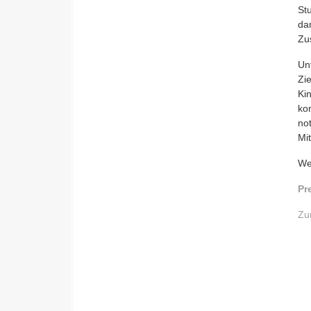
St
da
Zu
Un
Zi
Ki
ko
not
Mi
We
Pr
Zu