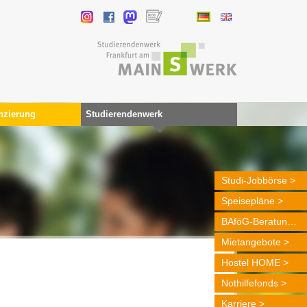
nzierung
Studierendenwerk
Studi-Jobbörse
Speisepläne
BAföG-Beratung
Mietangebote
Hostel HOME
Nothilfefonds
Karriere