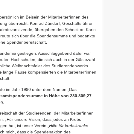
ersönlich im Beisein der Mitarbeiter*innen des
ng überreicht. Konrad Zündorf, Geschäftsführer
lratsvorsitzende, übergaben den Scheck an Karin
 freute sich über die Spendensumme und bedankte
hohe Spendenbereitschaft
.
pandemie gestiegen. Ausschlaggebend dafür war
uten Hochschulen, die sich auch in der Gästezahl
ebliche Weihnachtsfeier des Studierendenwerks
ie lange Pause kompensierten die Mitarbeiter*innen
chaft.
tete im Jahr 1990 unter dem Namen „Das
samtspendensumme in Höhe von 230.809,27
en.
eitschaft der Studierenden, der Mitarbeiter*innen
: „Für unsere Vision, dass jedes an Krebs
en hat, ist unser Verein „
Hilfe für krebskranke
ch mich, dass die Spendenaktion des