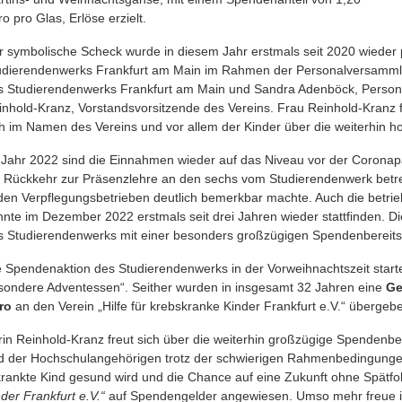
o pro Glas, Erlöse erzielt.
r symbolische Scheck wurde in diesem Jahr erstmals seit 2020 wieder p
udierendenwerks Frankfurt am Main im Rahmen der Personalversammlu
s Studierendenwerks Frankfurt am Main und Sandra Adenböck, Persona
inhold-Kranz, Vorstandsvorsitzende des Vereins. Frau Reinhold-Kranz
ch im Namen des Vereins und vor allem der Kinder über die weiterhin 
 Jahr 2022 sind die Einnahmen wieder auf das Niveau vor der Corona
e Rückkehr zur Präsenzlehre an den sechs vom Studierendenwerk betre
 den Verpflegungsbetrieben deutlich bemerkbar machte. Auch die betri
nnte im Dezember 2022 erstmals seit drei Jahren wieder stattfinden. D
s Studierendenwerks mit einer besonders großzügigen Spendenbereits
e Spendenaktion des Studierendenwerks in der Vorweihnachtszeit star
sondere Adventessen“. Seither wurden in insgesamt 32 Jahren eine
Ge
ro
an den Verein „Hilfe für krebskranke Kinder Frankfurt e.V.“ übergeb
rin Reinhold-Kranz freut sich über die weiterhin großzügige Spendenber
d der Hochschulangehörigen trotz der schwierigen Rahmenbedingungen
krankte Kind gesund wird und die Chance auf eine Zukunft ohne Spätfolg
nder Frankfurt e.V.“
auf Spendengelder angewiesen. Umso mehr freue i