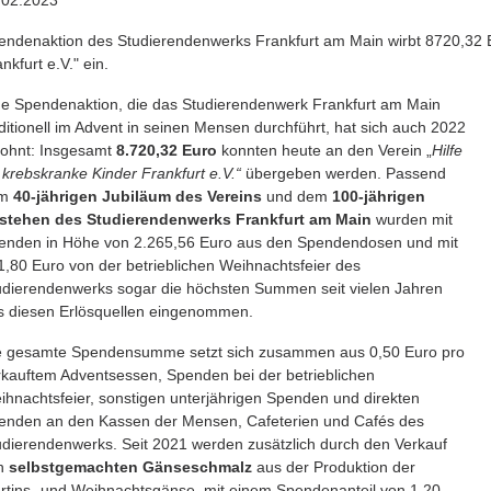
.02.2023
endenaktion des Studierendenwerks Frankfurt am Main wirbt 8720,32 Eu
nkfurt e.V." ein.
ne Spendenaktion, die das Studierendenwerk Frankfurt am Main
aditionell im Advent in seinen Mensen durchführt, hat sich auch 2022
lohnt: Insgesamt
8.720,32 Euro
konnten heute an den Verein „
Hilfe
 krebskranke Kinder Frankfurt e.V.“
übergeben werden. Passend
um
40-jährigen Jubiläum des Vereins
und dem
100-jährigen
stehen des Studierendenwerks Frankfurt am Main
wurden mit
enden in Höhe von 2.265,56 Euro aus den Spendendosen und mit
1,80 Euro von der betrieblichen Weihnachtsfeier des
udierendenwerks sogar die höchsten Summen seit vielen Jahren
s diesen Erlösquellen eingenommen.
e gesamte Spendensumme setzt sich zusammen aus 0,50 Euro pro
rkauftem Adventsessen, Spenden bei der betrieblichen
ihnachtsfeier, sonstigen unterjährigen Spenden und direkten
enden an den Kassen der Mensen, Cafeterien und Cafés des
udierendenwerks. Seit 2021 werden zusätzlich durch den Verkauf
n
selbstgemachten Gänseschmalz
aus der Produktion der
rtins- und Weihnachtsgänse, mit einem Spendenanteil von 1,20