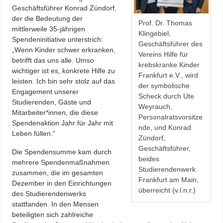
Geschäftsführer Konrad Zündorf,
der die Bedeutung der
Prof. Dr. Thomas
mittlerweile 35-jährigen
Klingebiel,
Spendeninitiative unterstrich:
Geschäftsführer des
„Wenn Kinder schwer erkranken,
Vereins Hilfe für
betrifft das uns alle. Umso
krebskranke Kinder
wichtiger ist es, konkrete Hilfe zu
Frankfurt e.V., wird
leisten. Ich bin sehr stolz auf das
der symbolische
Engagement unserer
Scheck durch Ute
Studierenden, Gäste und
Weyrauch,
Mitarbeiter*innen, die diese
Personalratsvorsitze
Spendenaktion Jahr für Jahr mit
nde, und Konrad
Leben füllen.“
Zündorf,
Geschäftsführer,
Die Spendensumme kam durch
beides
mehrere Spendenmaßnahmen
Studierendenwerk
zusammen, die im gesamten
Frankfurt am Main,
Dezember in den Einrichtungen
überreicht (v.l.n.r.)
des Studierendenwerks
stattfanden. In den Mensen
beteiligten sich zahlreiche