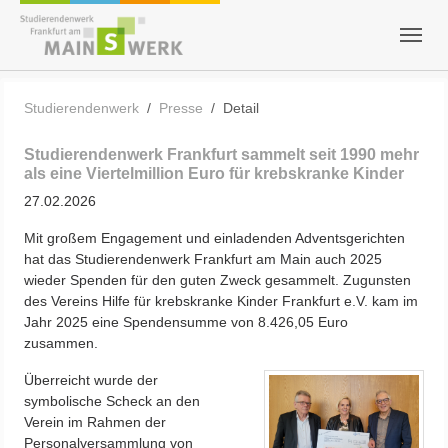
Zum Hauptinhalt springen
Skip to page footer
Sie sind hier:
Studierendenwerk
Presse
Detail
Studierendenwerk Frankfurt sammelt seit 1990 mehr
als eine Viertelmillion Euro für krebskranke Kinder
27.02.2026
Mit großem Engagement und einladenden Adventsgerichten
hat das Studierendenwerk Frankfurt am Main auch 2025
wieder Spenden für den guten Zweck gesammelt. Zugunsten
des Vereins Hilfe für krebskranke Kinder Frankfurt e.V. kam im
Jahr 2025 eine Spendensumme von 8.426,05 Euro
zusammen.
Überreicht wurde der
symbolische Scheck an den
Verein im Rahmen der
Personalversammlung von