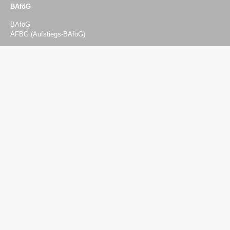
BAföG
BAföG
AFBG (Aufstiegs-BAföG)
Beratung & Finanzierung
Beratung
Psychosozialberatung
Sozial- und Finanzierungsberatung
Rechtsberatung
BAföG-Beratung
Semesterticket-Härtefonds
Studieren mit Kind
Studieren mit Einschränkungen
Studieren mit Pflegeaufgaben
Internationale Studierende
Studienfinanzierung
Studijobs
Versicherungen
Kontakt