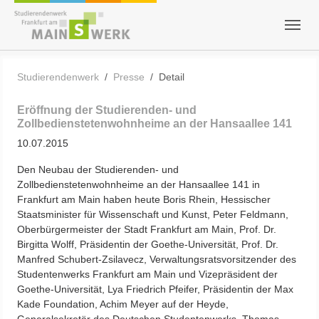
Zum Hauptinhalt springen
Skip to page footer
Sie sind hier:
Studierendenwerk
Presse
Detail
Eröffnung der Studierenden- und
Zollbedienstetenwohnheime an der Hansaallee 141
10.07.2015
Den Neubau der Studierenden- und
Zollbedienstetenwohnheime an der Hansaallee 141 in
Frankfurt am Main haben heute Boris Rhein, Hessischer
Staatsminister für Wissenschaft und Kunst, Peter Feldmann,
Oberbürgermeister der Stadt Frankfurt am Main, Prof. Dr.
Birgitta Wolff, Präsidentin der Goethe-Universität, Prof. Dr.
Manfred Schubert-Zsilavecz, Verwaltungsratsvorsitzender des
Studentenwerks Frankfurt am Main und Vizepräsident der
Goethe-Universität, Lya Friedrich Pfeifer, Präsidentin der Max
Kade Foundation, Achim Meyer auf der Heyde,
Generalsekretär des Deutschen Studentenwerks, Thomas