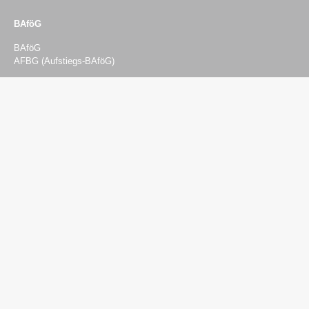
BAföG
BAföG
AFBG (Aufstiegs-BAföG)
Beratung & Finanzierung
Beratung
Psychosozialberatung
Sozial- und Finanzierungsberatung
Rechtsberatung
BAföG-Beratung
Semesterticket-Härtefonds
Studieren mit Kind
Studieren mit Einschränkungen
Studieren mit Pflegeaufgaben
Internationale Studierende
Studienfinanzierung
Studijobs
Versicherungen
Kontakt