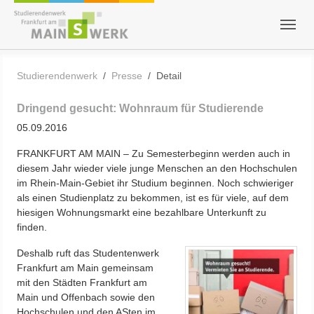
Zum Hauptinhalt springen
Skip to page footer
Sie sind hier:
Studierendenwerk
Presse
Detail
Dringend gesucht: Wohnraum für Studierende
05.09.2016
FRANKFURT AM MAIN – Zu Semesterbeginn werden auch in
diesem Jahr wieder viele junge Menschen an den Hochschulen
im Rhein-Main-Gebiet ihr Studium beginnen. Noch schwieriger
als einen Studienplatz zu bekommen, ist es für viele, auf dem
hiesigen Wohnungsmarkt eine bezahlbare Unterkunft zu
finden.
Deshalb ruft das Studentenwerk
Frankfurt am Main gemeinsam
mit den Städten Frankfurt am
Main und Offenbach sowie den
Hochschulen und den ASten im