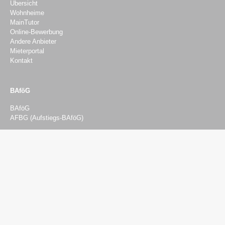
Übersicht
Wohnheime
MainTutor
Online-Bewerbung
Andere Anbieter
Mieterportal
Kontakt
BAföG
BAföG
AFBG (Aufstiegs-BAföG)
Beratung & Finanzierung
Beratung
Psychosozialberatung
Sozial- und Finanzierungsberatung
Rechtsberatung
BAföG-Beratung
Semesterticket-Härtefonds
Studieren mit Kind